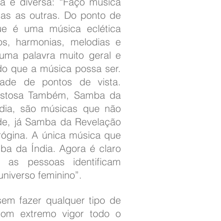
a é diversa: “Faço música
das as outras. Do ponto de
que é uma música eclética
s, harmonias, melodias e
uma palavra muito geral e
o que a música possa ser.
ade de pontos de vista.
ostosa Também, Samba da
dia, são músicas que não
de, já Samba da Revelação
rógina. A única música que
ba da Índia. Agora é claro
 as pessoas identificam
niverso feminino”.
sem fazer qualquer tipo de
com extremo vigor todo o