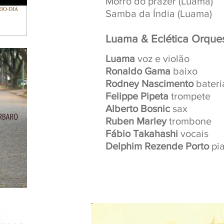
Morro do prazer (Luama)
Samba da Índia (Luama)
Luama & Eclética Orque
Luama
voz e violão
Ronaldo Gama
baixo
Rodney Nascimento
bateri
Felippe Pipeta
trompete
Alberto Bosnic
sax
Ruben Marley
trombone
Fábio Takahashi
vocais
Delphim Rezende Porto
pi