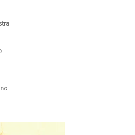
stra
a
ano