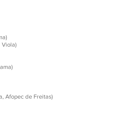
ma)
 Viola)
uama)
, Afopec de Freitas)